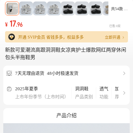
共54款
17
¥
.96
已售:0双
立即开通
开通 SVIP会员
省钱多多，权益多多
新款可爱潮流高跟洞洞鞋女凉爽护士爆款网红两穿休闲
包头半拖鞋男
7天无理由退货
48小时极速发货
2025年夏季
洞洞鞋
透气
加厚
上市年份季节（上市时间）
产品类别
功能
厚薄
产品介绍