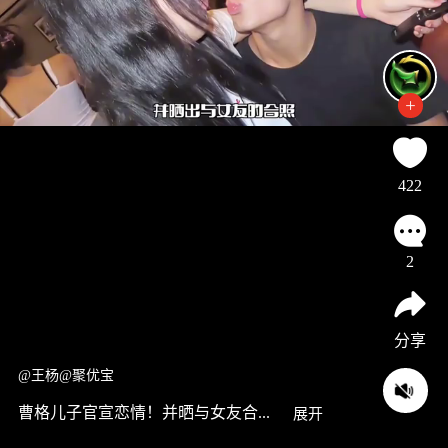
422
2
分享
@王杨@聚优宝
曹格儿子官宣恋情！并晒与女友合...
展开