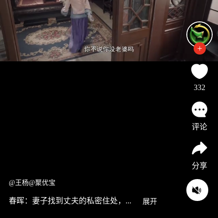
332
评论
分享
@王杨@聚优宝
春晖：妻子找到丈夫的私密住处，...
展开