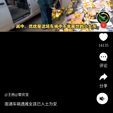
14135
评论
分享
@王杨@聚优宝
南通车祸遇难女孩已入土为安