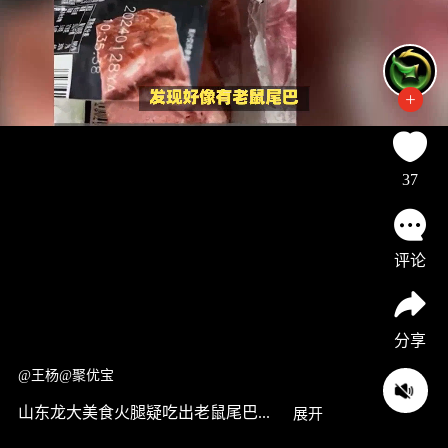
37
评论
分享
@王杨@聚优宝
山东龙大美食火腿疑吃出老鼠尾巴...
展开