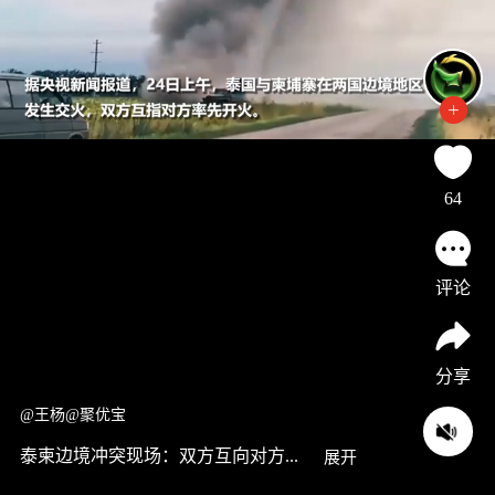
64
评论
分享
@王杨@聚优宝
泰柬边境冲突现场：双方互向对方...
展开