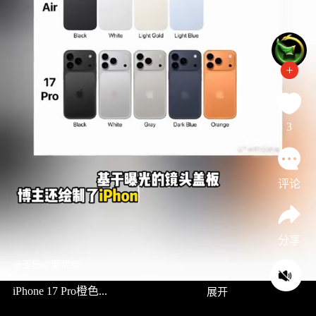
3
评论
分享
@王杨@聚优宝
iPhone 17 Pro橙色...
展开