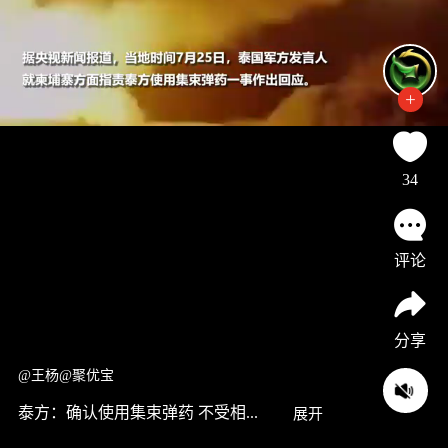
34
评论
分享
@王杨@聚优宝
泰方：确认使用集束弹药 不受相...
展开