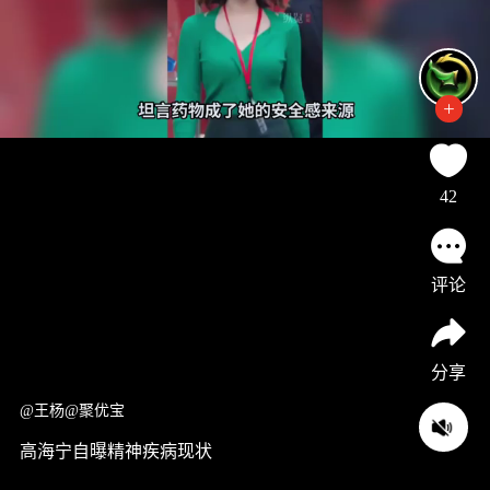
42
评论
分享
@王杨@聚优宝
高海宁自曝精神疾病现状