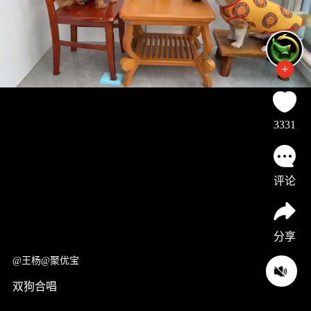
3331
评论
分享
@王杨@聚优宝
双狗合唱