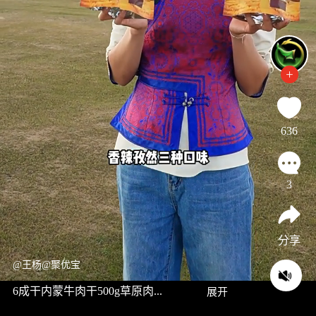
636
3
分享
@王杨@聚优宝
6成干内蒙牛肉干500g草原肉...
展开