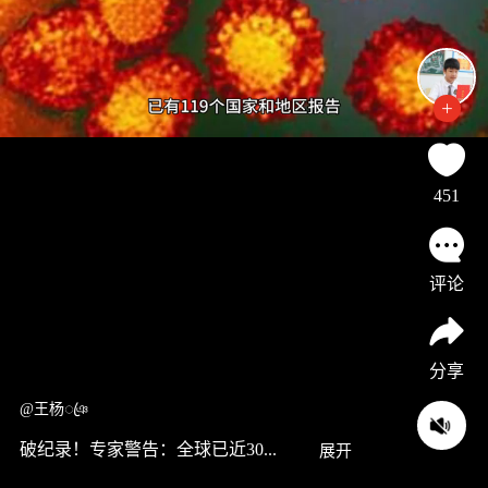
451
评论
分享
@王杨ꦿঞ
破纪录！专家警告：全球已近30...
展开