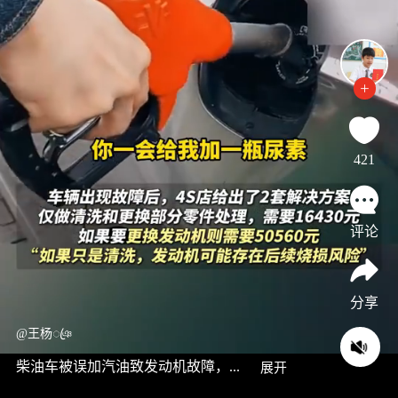
421
评论
分享
@王杨ꦿঞ
柴油车被误加汽油致发动机故障，...
展开