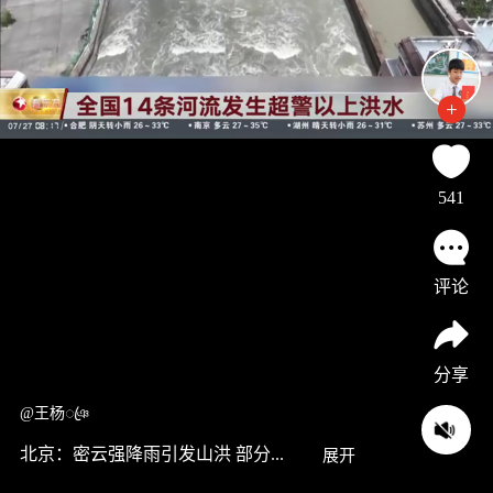
541
评论
分享
@王杨ꦿঞ
北京：密云强降雨引发山洪 部分...
展开