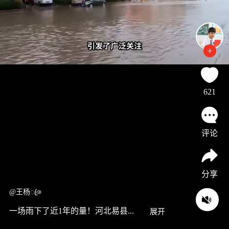
621
评论
分享
@王杨ꦿঞ
一场雨下了近1年的量！河北易县...
展开