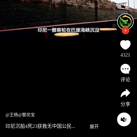
4321
评论
分享
@王杨@聚优宝
印尼沉船4死23获救无中国公民...
展开