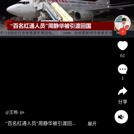
61
1
分享
@王杨ꦿঞ
“百名红通人员”周静华被引渡回...
展开