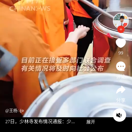
99
评论
分享
@王杨ꦿঞ
27日，少林寺发布情况通报：少...
展开