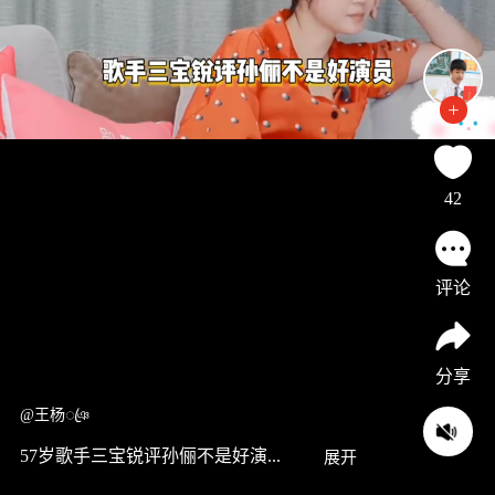
42
评论
分享
@王杨ꦿঞ
57岁歌手三宝锐评孙俪不是好演...
展开