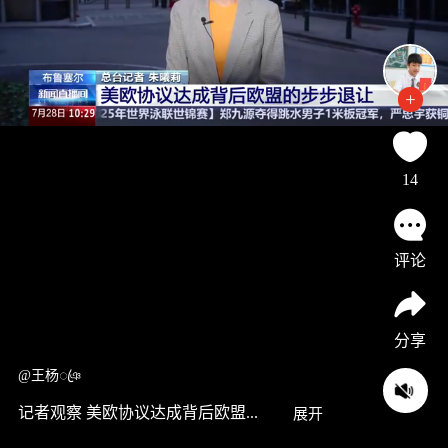
14
评论
分享
@王杨ꦿঞ
记者观察 美欧协议达成背后欧盟...
展开