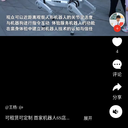
4
评论
分享
@王杨ꦿঞ
可租赁可定制 首家机器人6S店...
展开