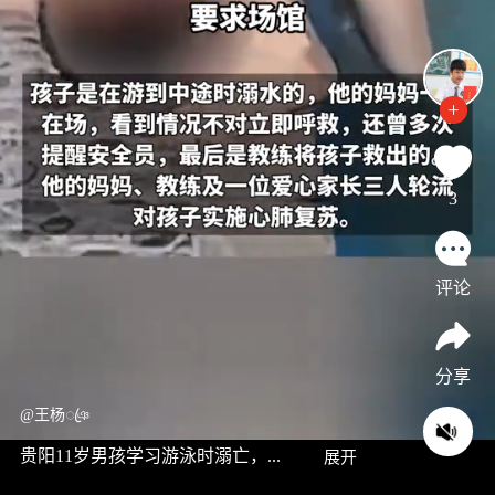
3
评论
分享
@王杨ꦿঞ
贵阳11岁男孩学习游泳时溺亡，...
展开