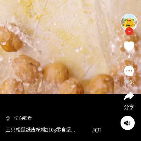
4
评论
分享
@一切向钱看
三只松鼠纸皮核桃210g零食坚...
展开