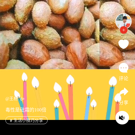
3
评论
@王杨ꦿঞ
分享
毒性是砒霜的100倍
#
生活小技巧分享