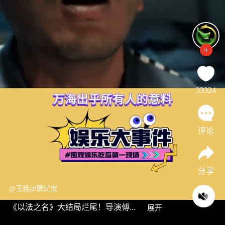
33324
评论
分享
@王杨@聚优宝
《以法之名》大结局烂尾！导演傅...
展开